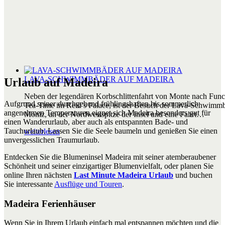
LAVA-SCHWIMMBÄDER AUF MADEIRA
Urlaub auf Madeira
Neben der legendären Korbschlittenfahrt von Monte nach Func
Aufgrund seiner durchgehend frühlingshaften bis sommerlich
Tea-Time im Reid’s Palace, ist der Besuch der Lava-Schwimmb
angenehmen Temperaturen eignet sich Madeira besonders gut für
Moniz, an der Nordwestspitze der Insel und eine Fahrt…
einen Wanderurlaub, aber auch als entspannten Bade- und
Tauchurlaub. Lassen Sie die Seele baumeln und genießen Sie einen
weiterlesen
unvergesslichen Traumurlaub.
Entdecken Sie die Blumeninsel Madeira mit seiner atemberaubener
Schönheit und seiner einzigartiger Blumenvielfalt, oder planen Sie
online Ihren nächsten
Last Minute Madeira Urlaub
und buchen
Sie interessante
Ausflüge und Touren
.
Madeira Ferienhäuser
Wenn Sie in Ihrem Urlaub einfach mal entspannen möchten und die