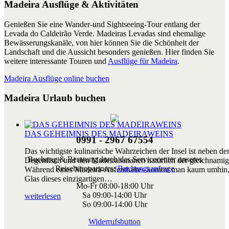
Madeira Ausflüge & Aktivitäten
Genießen Sie eine Wander-und Sightseeing-Tour entlang der
Levada do Caldeirão Verde. Madeiras Levadas sind ehemalige
Bewässerungskanäle, von hier können Sie die Schönheit der
Landschaft und die Aussicht besonders genießen. Hier finden Sie
weitere interessante Touren und
Ausflüge für Madeira
.
Madeira Ausflüge online buchen
Madeira Urlaub buchen
DAS GEHEIMNIS DES MADEIRAWEINS
0991 - 2967 67554
Das wichtigste kulinarische Wahrzeichen der Insel ist neben 
Buchung & Beratung durch das Servicecenter unseres
Degenfisch und den Madeirabananen natürlich der gleichnami
Reisebüropartners:
Buchungsanfrage
Während eines Madeira-Aufenthaltes kommt man kaum umhin,
Glas dieses einzigartigen…
Mo-Fr 08:00-18:00 Uhr
Sa 09:00-14:00 Uhr
weiterlesen
So 09:00-14:00 Uhr
Widerrufsbutton