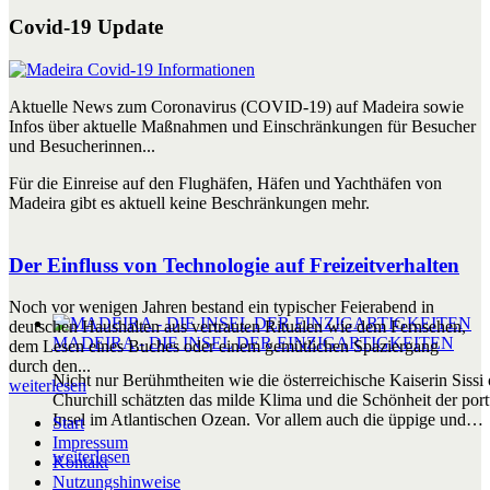
Covid-19 Update
Aktuelle News zum Coronavirus (COVID-19) auf Madeira sowie
Infos über aktuelle Maßnahmen und Einschränkungen für Besucher
und Besucherinnen...
Für die Einreise auf den Flughäfen, Häfen und Yachthäfen von
Madeira gibt es aktuell keine Beschränkungen mehr.
Der Einfluss von Technologie auf Freizeitverhalten
Noch vor wenigen Jahren bestand ein typischer Feierabend in
deutschen Haushalten aus vertrauten Ritualen wie dem Fernsehen,
MADEIRA - DIE INSEL DER EINZIGARTIGKEITEN
dem Lesen eines Buches oder einem gemütlichen Spaziergang
durch den...
Nicht nur Berühmtheiten wie die österreichische Kaiserin Sissi
weiterlesen
Churchill schätzten das milde Klima und die Schönheit der por
Insel im Atlantischen Ozean. Vor allem auch die üppige und…
Start
Impressum
weiterlesen
Kontakt
Nutzungshinweise