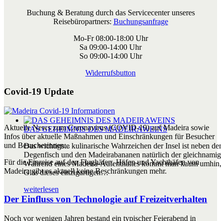
Buchung & Beratung durch das Servicecenter unseres
Reisebüropartners:
Buchungsanfrage
Mo-Fr 08:00-18:00 Uhr
Sa 09:00-14:00 Uhr
So 09:00-14:00 Uhr
Widerrufsbutton
Covid-19 Update
Aktuelle News zum Coronavirus (COVID-19) auf Madeira sowie
DAS GEHEIMNIS DES MADEIRAWEINS
Infos über aktuelle Maßnahmen und Einschränkungen für Besucher
und Besucherinnen...
Das wichtigste kulinarische Wahrzeichen der Insel ist neben 
Degenfisch und den Madeirabananen natürlich der gleichnami
Für die Einreise auf den Flughäfen, Häfen und Yachthäfen von
Während eines Madeira-Aufenthaltes kommt man kaum umhin,
Madeira gibt es aktuell keine Beschränkungen mehr.
Glas dieses einzigartigen…
weiterlesen
Der Einfluss von Technologie auf Freizeitverhalten
Noch vor wenigen Jahren bestand ein typischer Feierabend in