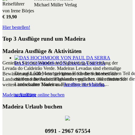
Michael Müller Verlag
von Irene Börjes
€ 19,90
Hier bestellen!
Top 3 Ausflüge rund um Madeira
Madeira Ausflüge & Aktivitäten
Genießen Sie eine Wander-und Sightseeing-Tour entlang der
DAS HOCHMOOR VON PAUL DA SERRA
Levada do Caldeirão Verde. Madeiras Levadas sind ehemalige
Die auf 1.500 Meter gelegene Hochebene im westlichen Teil der
Bewässerungskanäle, von hier können Sie die Schönheit der
mit den schottischen Highlands verglichen und unterstreicht die 
Landschaft und die Aussicht besonders genießen. Hier finden Sie
Landschaften Madeiras. Hier oben ist es häufig…
weitere interessante Touren und
Ausflüge für Madeira
.
weiterlesen
Madeira Ausflüge online buchen
Madeira Urlaub buchen
0991 - 2967 67554