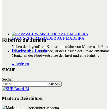
LAVA-SCHWIMMBÄDER AUF MADEIRA
Ribeira da Janela
Neben der legendären Korbschlittenfahrt von Monte nach Func
Ribeira da Janela
Tea-Time im Reid’s Palace, ist der Besuch der Lava-Schwimmb
Moniz, an der Nordwestspitze der Insel und eine Fahrt…
weiterlesen
SUCHE
Suchen
Suchen
Madeira Reiseführer
Reiseführer Madeira