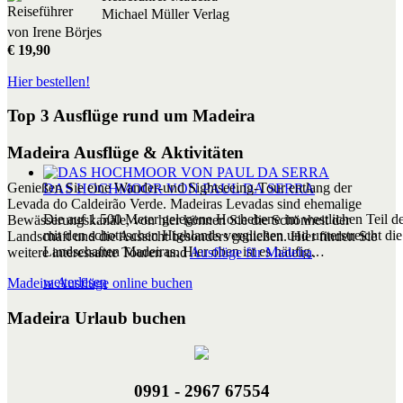
Michael Müller Verlag
von Irene Börjes
€ 19,90
Hier bestellen!
Top 3 Ausflüge rund um Madeira
Madeira Ausflüge & Aktivitäten
Genießen Sie eine Wander-und Sightseeing-Tour entlang der
DAS HOCHMOOR VON PAUL DA SERRA
Levada do Caldeirão Verde. Madeiras Levadas sind ehemalige
Die auf 1.500 Meter gelegene Hochebene im westlichen Teil der
Bewässerungskanäle, von hier können Sie die Schönheit der
mit den schottischen Highlands verglichen und unterstreicht die 
Landschaft und die Aussicht besonders genießen. Hier finden Sie
Landschaften Madeiras. Hier oben ist es häufig…
weitere interessante Touren und
Ausflüge für Madeira
.
weiterlesen
Madeira Ausflüge online buchen
Madeira Urlaub buchen
0991 - 2967 67554