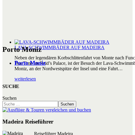
LAVA-SCHWIMMBÄDER AUF MADEIRA
Porto Moniz
Neben der legendären Korbschlittenfahrt von Monte nach Func
Porto Moniz
Tea-Time im Reid’s Palace, ist der Besuch der Lava-Schwimmb
Moniz, an der Nordwestspitze der Insel und eine Fahrt…
weiterlesen
SUCHE
Suchen
Suchen
Madeira Reiseführer
Reiseführer Madeira