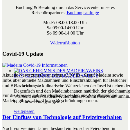
Buchung & Beratung durch das Servicecenter unseres
Reisebüropartners:
Buchungsanfrage
Mo-Fr 08:00-18:00 Uhr
Sa 09:00-14:00 Uhr
So 09:00-14:00 Uhr
Widerrufsbutton
Covid-19 Update
Aktuelle News zum Coronavirus (COVID-19) auf Madeira sowie
DAS GEHEIMNIS DES MADEIRAWEINS
Infos über aktuelle Maßnahmen und Einschränkungen für Besucher
und Besucherinnen...
Das wichtigste kulinarische Wahrzeichen der Insel ist neben 
Degenfisch und den Madeirabananen natürlich der gleichnami
Für die Einreise auf den Flughäfen, Häfen und Yachthäfen von
Während eines Madeira-Aufenthaltes kommt man kaum umhin,
Madeira gibt es aktuell keine Beschränkungen mehr.
Glas dieses einzigartigen…
weiterlesen
Der Einfluss von Technologie auf Freizeitverhalten
Noch vor wenigen Jahren bestand ein typischer Feierabend in